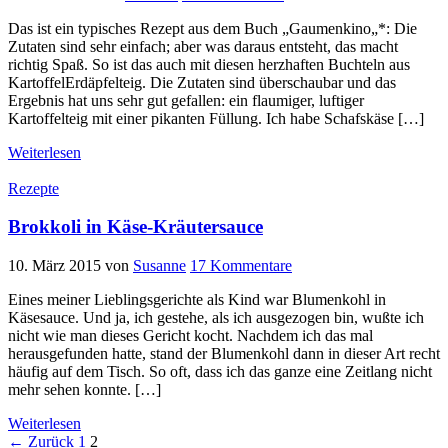
Das ist ein typisches Rezept aus dem Buch „Gaumenkino„*: Die
Zutaten sind sehr einfach; aber was daraus entsteht, das macht
richtig Spaß. So ist das auch mit diesen herzhaften Buchteln aus
KartoffelErdäpfelteig. Die Zutaten sind überschaubar und das
Ergebnis hat uns sehr gut gefallen: ein flaumiger, luftiger
Kartoffelteig mit einer pikanten Füllung. Ich habe Schafskäse […]
Weiterlesen
Rezepte
Brokkoli in Käse-Kräutersauce
10. März 2015
von
Susanne
17 Kommentare
Eines meiner Lieblingsgerichte als Kind war Blumenkohl in
Käsesauce. Und ja, ich gestehe, als ich ausgezogen bin, wußte ich
nicht wie man dieses Gericht kocht. Nachdem ich das mal
herausgefunden hatte, stand der Blumenkohl dann in dieser Art recht
häufig auf dem Tisch. So oft, dass ich das ganze eine Zeitlang nicht
mehr sehen konnte. […]
Weiterlesen
Seitennummerierung
← Zurück
1
2