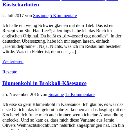
Röstscharlotten
2. Juli 2017
von
Susanne
5 Kommentare
Ich hatte ein wenig Schwierigkeiten mit dem Titel. Das ist ein
Rezept von Shu Han Lee*; allerdings habe ich das Buch im
englischen Original. Da heißt es „dry-tossed egg noodles“. In der
deutschen Übersetzung, habe ich mir sagen lassen, einfach
„Eiernudelpfanne“. Naja. Nichts, was ich im Restaurant bestellen
würde. Was ein Fehler ist, denn das […]
Weiterlesen
Rezepte
Blumenkohl in Brokkoli-Käsesauce
25. November 2016
von
Susanne
12 Kommentare
Ich esse so gern Blumenkohl in Käsesauce. Ich glaube, es war das
erste Gericht, das ich gelernt habe zu kochen als das losging mit der
Kocherei. Ich freue mich auch immer, wenn ich eine Abwandlung
entdecke. Und so kam es, dass mich diese Variante aus Jamie
Olivers Weihnachtskochbuch* natürlich angesprungen hat. Ich bin