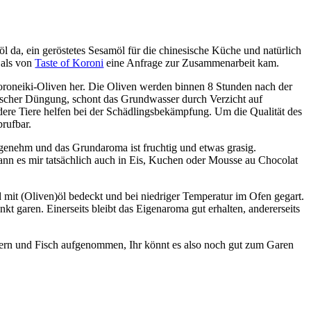
öl da, ein geröstetes Sesamöl für die chinesische Küche und natürlich
 als von
Taste of Koroni
eine Anfrage zur Zusammenarbeit kam.
 Koroneiki-Oliven her. Die Oliven werden binnen 8 Stunden nach der
nischer Düngung, schont das Grundwasser durch Verzicht auf
ndere Tiere helfen bei der Schädlingsbekämpfung. Um die Qualität des
rufbar.
ngenehm und das Grundaroma ist fruchtig und etwas grasig.
kann es mir tatsächlich auch in Eis, Kuchen oder Mousse au Chocolat
d mit (Oliven)öl bedeckt und bei niedriger Temperatur im Ofen gegart.
Punkt garen. Einerseits bleibt das Eigenaroma gut erhalten, andererseits
tern und Fisch aufgenommen, Ihr könnt es also noch gut zum Garen