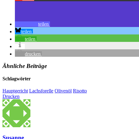
teilen
teilen
teilen
drucken
Ähnliche Beiträge
Schlagwörter
Hauptgericht
Lachsforelle
Olivenöl
Risotto
Drucken
Susanne