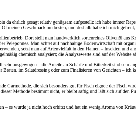
bin da ehrlich gesagt relativ genügsam aufgestellt: ich habe immer Raps
hen Öl meinen Geschmack am besten, und deshalb habe ich mich gefreut,
amilienbetrieb. Dort stellt man handwerklich sortenreines Olivenöl aus
 der Peleponnes. Man achtet auf nachhaltige Bodenwirtschaft mit orga
verwenden, setzt man auf Artenvielfalt in den Hainen – Insekten und a
gelmäßig chemisch analysiert; die Analysewerte sind auf der Website ab
Öl sehr ausgewogen – die Anteile an Schärfe und Bitterkeit sind sehr a
er Braten, im Salatdressing oder zum Finalisieren von Gerichten – ich 
nde Garmethode, die sich besonders gut für Fisch eignet: der Fisch wir
ei dieser Methode bestimmt nicht, er bleibt saftig und läßt sich auf den 
n – es wurde ja nicht hoch erhitzt und hat ein wenig Aroma von Kräu