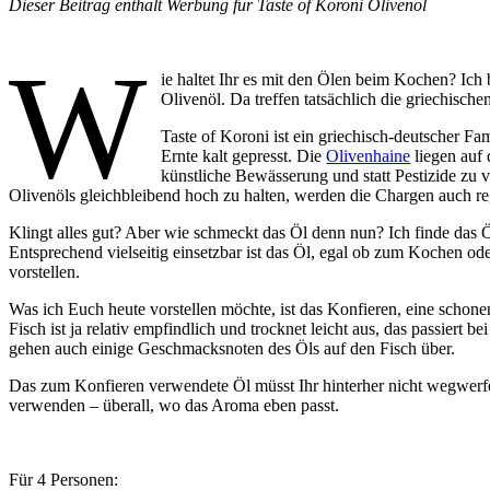
Dieser Beitrag enthält Werbung für Taste of Koroni Olivenöl
W
ie haltet Ihr es mit den Ölen beim Kochen? Ich 
Olivenöl. Da treffen tatsächlich die griechisc
Taste of Koroni ist ein griechisch-deutscher F
Ernte kalt gepresst. Die
Olivenhaine
liegen auf
künstliche Bewässerung und statt Pestizide zu 
Olivenöls gleichbleibend hoch zu halten, werden die Chargen auch re
Klingt alles gut? Aber wie schmeckt das Öl denn nun? Ich finde das 
Entsprechend vielseitig einsetzbar ist das Öl, egal ob zum Kochen od
vorstellen.
Was ich Euch heute vorstellen möchte, ist das Konfieren, eine schone
Fisch ist ja relativ empfindlich und trocknet leicht aus, das passiert b
gehen auch einige Geschmacksnoten des Öls auf den Fisch über.
Das zum Konfieren verwendete Öl müsst Ihr hinterher nicht wegwerfe
verwenden – überall, wo das Aroma eben passt.
Für 4 Personen: