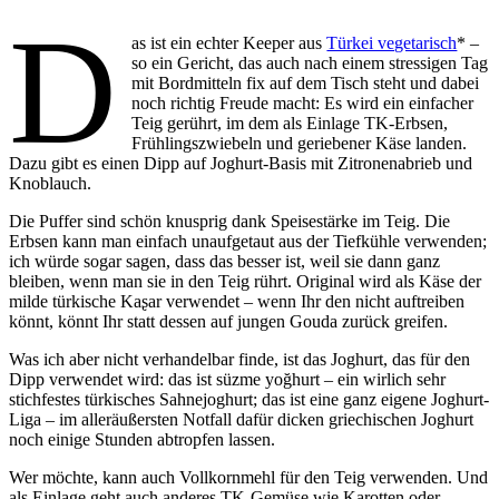
D
as ist ein echter Keeper aus
Türkei vegetarisch
* –
so ein Gericht, das auch nach einem stressigen Tag
mit Bordmitteln fix auf dem Tisch steht und dabei
noch richtig Freude macht: Es wird ein einfacher
Teig gerührt, im dem als Einlage TK-Erbsen,
Frühlingszwiebeln und geriebener Käse landen.
Dazu gibt es einen Dipp auf Joghurt-Basis mit Zitronenabrieb und
Knoblauch.
Die Puffer sind schön knusprig dank Speisestärke im Teig. Die
Erbsen kann man einfach unaufgetaut aus der Tiefkühle verwenden;
ich würde sogar sagen, dass das besser ist, weil sie dann ganz
bleiben, wenn man sie in den Teig rührt. Original wird als Käse der
milde türkische Kaʂar verwendet – wenn Ihr den nicht auftreiben
könnt, könnt Ihr statt dessen auf jungen Gouda zurück greifen.
Was ich aber nicht verhandelbar finde, ist das Joghurt, das für den
Dipp verwendet wird: das ist süzme yoğhurt – ein wirlich sehr
stichfestes türkisches Sahnejoghurt; das ist eine ganz eigene Joghurt-
Liga – im alleräußersten Notfall dafür dicken griechischen Joghurt
noch einige Stunden abtropfen lassen.
Wer möchte, kann auch Vollkornmehl für den Teig verwenden. Und
als Einlage geht auch anderes TK-Gemüse wie Karotten oder