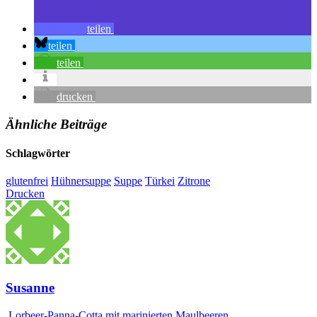
teilen
teilen
teilen
drucken
Ähnliche Beiträge
Schlagwörter
glutenfrei
Hühnersuppe
Suppe
Türkei
Zitrone
Drucken
Susanne
Lorbeer-Panna-Cotta mit marinierten Maulbeeren