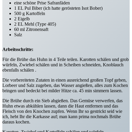
eine schöne Prise Safranfäden
1 EL Pul Biber (ich hatte gerösteten Isot Bober)
500 g Kartoffeln
2 Eigelb
2 EL Mehl (Type 405)
60 ml Zitronensaft
Salz
Arbeitsschritte:
Für die Brühe das Huhn in 4 Teile teilen. Karotten schälen und grob
würfeln, Zwiebel schälen und in Scheiben schneiden, Knoblauch
ebenfalls schälen .
Die vorbereiteten Zutaten in einen ausreichend großen Topf geben,
Lorbeer und Salz zugeben, das Wasser angießen, alles zum Kochen
bringen und bedeckt bei milder Hitze ca. 45 min simmern lassen.
Die Brühe durch ein Sieb abgießen. Das Gemüse verwerfen, das
Huhn etwas abkühlen lassen, dann die Haut entfernen und das
Fleisch von den Knochen zupfen. Wenn Ihr so gestrickt seid wie
ich, hebt Ihr die Karkasse auf; man kann prima nochmals Brühe
daraus kochen.
Karotten, Zwiebel und Kartoffeln schälen und würfeln.