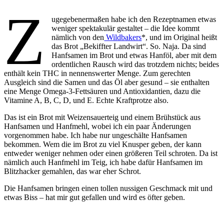
Z
ugegebenermaßen habe ich den Rezeptnamen etwas
weniger spektakulär gestaltet – die Idee kommt
nämlich von den
Wildbakers
*, und im Original heißt
das Brot „Bekiffter Landwirt“. So. Naja. Da sind
Hanfsamen im Brot und etwas Hanföl, aber mit dem
ordentlichen Rausch wird das trotzdem nichts; beides
enthält kein THC in nennenswerter Menge. Zum gerechten
Ausgleich sind die Samen und das Öl aber gesund – sie enthalten
eine Menge Omega-3-Fettsäuren und Antioxidantien, dazu die
Vitamine A, B, C, D, und E. Echte Kraftprotze also.
Das ist ein Brot mit Weizensauerteig und einem Brühstück aus
Hanfsamen und Hanfmehl, wobei ich ein paar Änderungen
vorgenommen habe. Ich habe nur ungeschälte Hanfsamen
bekommen. Wem die im Brot zu viel Knusper geben, der kann
entweder weniger nehmen oder einen größeren Teil schroten. Da ist
nämlich auch Hanfmehl im Teig, ich habe dafür Hanfsamen im
Blitzhacker gemahlen, das war eher Schrot.
Die Hanfsamen bringen einen tollen nussigen Geschmack mit und
etwas Biss – hat mir gut gefallen und wird es öfter geben.