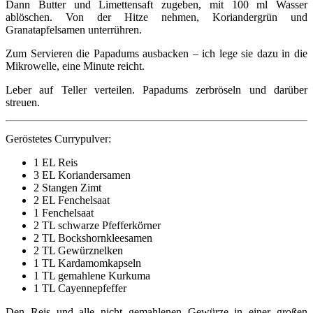
Dann Butter und Limettensaft zugeben, mit 100 ml Wasser
ablöschen. Von der Hitze nehmen, Koriandergrün und
Granatapfelsamen unterrühren.
Zum Servieren die Papadums ausbacken – ich lege sie dazu in die
Mikrowelle, eine Minute reicht.
Leber auf Teller verteilen. Papadums zerbröseln und darüber
streuen.
Geröstetes Currypulver:
1 EL Reis
3 EL Koriandersamen
2 Stangen Zimt
2 EL Fenchelsaat
1 Fenchelsaat
2 TL schwarze Pfefferkörner
2 TL Bockshornkleesamen
2 TL Gewürznelken
1 TL Kardamomkapseln
1 TL gemahlene Kurkuma
1 TL Cayennepfeffer
Den Reis und alle nicht gemahlenen Gewürze in einer großen