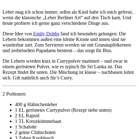
Leber mag ich schon immer; selbst als Kind habe ich mich gefreut,
wenn die klassische „Leber Berliner Art“ auf den Tisch kam. Und
heute probiere ich gerne ganz verschiedene Dinge aus.
Diese Idee von
Emily Dobbs
fand ich besonders gelungen: Die
Lebern bekommen außen eine kleine Kruste und innen sind sie
wunderbar zart. Zum Servieren werden sie mit Granatapfelkernen
und zerbröselten Papadams bestreut – das sorgt für Biss.
Die Lebern werden kurz in Currypulver mariniert – und zwar in
einem gerösteten Pulver, wie es typisch für Sri Lanka ist. Das
Rezept findet Ihr unten. Die Mischung ist klasse – nachbauen lohnt
sich. Gilt natürlich auch für’s Curry.
2 Portionen:
400 g Hähnchenleber
1 EL geröstetes Currypulver (Rezept siehe unten)
2 EL Rapsöl
1 TL Kreuzkümmelsaat
1 Schalotte
2 grüne Chilischoten
3 Zehen Knoblauch