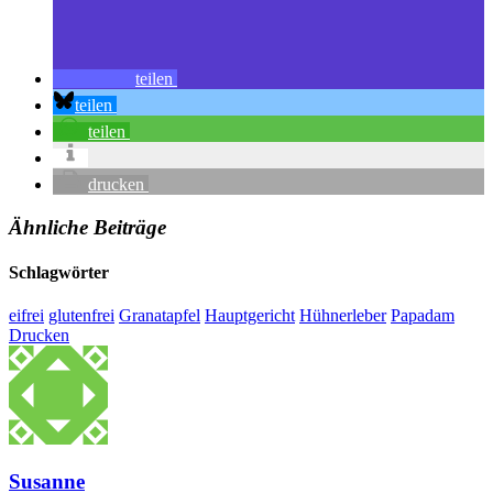
teilen
teilen
teilen
drucken
Ähnliche Beiträge
Schlagwörter
eifrei
glutenfrei
Granatapfel
Hauptgericht
Hühnerleber
Papadam
Drucken
Susanne