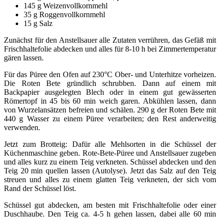
145 g Weizenvollkornmehl
35 g Roggenvollkornmehl
15 g Salz
Zunächst für den Anstellsauer alle Zutaten verrühren, das Gefäß mit
Frischhaltefolie abdecken und alles für 8-10 h bei Zimmertemperatur
gären lassen.
Für das Püree den Ofen auf 230°C Ober- und Unterhitze vorheizen.
Die Roten Bete gründlich schrubben. Dann auf einem mit
Backpapier ausgelegten Blech oder in einem gut gewässerten
Römertopf in 45 bis 60 min weich garen. Abkühlen lassen, dann
von Wurzelansätzen befreien und schälen. 290 g der Roten Bete mit
440 g Wasser zu einem Püree verarbeiten; den Rest anderweitig
verwenden.
Jetzt zum Brotteig: Dafür alle Mehlsorten in die Schüssel der
Küchenmaschine geben. Rote-Bete-Püree und Anstellsauer zugeben
und alles kurz zu einem Teig verkneten. Schüssel abdecken und den
Teig 20 min quellen lassen (Autolyse). Jetzt das Salz auf den Teig
streuen und alles zu einem glatten Teig verkneten, der sich vom
Rand der Schüssel löst.
Schüssel gut abdecken, am besten mit Frischhaltefolie oder einer
Duschhaube. Den Teig ca. 4-5 h gehen lassen, dabei alle 60 min