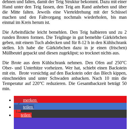
dehnen und falten, damit der Teig Struktur bekommt. Dazu mit einer
Hand unter den Teig fassen, den Teig am Rand anheben und über
die Mitte falten. Jeweils eine Vierteldrehung mit der Schüssel
machen und den Faltvorgang nochmals wiederholen, bis man
einmal im Kreis herum ist.
Die Arbeitsfläche leicht bemehlen. Den Teig halbieren und zu 2
runden Broten formen. Die Teiglinge in gut bemehlte Gärkörbchen
geben, mit einem Tuch abdecken und für 8-12 h in den Kühlschrank
stellen. Ich habe die Gärkörbchen dazu in je einen (frischen)
Müllbeutel gepackt und diesen zugeklipst; so trocknet nichts aus.
Die Brote aus dem Kühlschrank nehmen. Den Ofen auf 250°C
Ober- und Unterhitze vorheizen. Wer hat, schiebt einen Backstein
mit ein. Brote vorsichtig auf den Backstein oder das Blech kippen,
einschneiden und unter Schwaden anbacken. Nach 10 min die
Temperatur auf 220°C reduzieren. Die Gesamtbackzeit beträgt 50
min.
merken
teilen
teilen