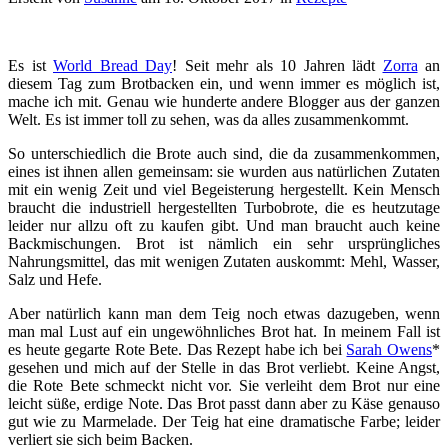
Es ist
World Bread Day
! Seit mehr als 10 Jahren lädt
Zorra
an
diesem Tag zum Brotbacken ein, und wenn immer es möglich ist,
mache ich mit. Genau wie hunderte andere Blogger aus der ganzen
Welt. Es ist immer toll zu sehen, was da alles zusammenkommt.
So unterschiedlich die Brote auch sind, die da zusammenkommen,
eines ist ihnen allen gemeinsam: sie wurden aus natürlichen Zutaten
mit ein wenig Zeit und viel Begeisterung hergestellt. Kein Mensch
braucht die industriell hergestellten Turbobrote, die es heutzutage
leider nur allzu oft zu kaufen gibt. Und man braucht auch keine
Backmischungen. Brot ist nämlich ein sehr ursprüngliches
Nahrungsmittel, das mit wenigen Zutaten auskommt: Mehl, Wasser,
Salz und Hefe.
Aber natürlich kann man dem Teig noch etwas dazugeben, wenn
man mal Lust auf ein ungewöhnliches Brot hat. In meinem Fall ist
es heute gegarte Rote Bete. Das Rezept habe ich bei
Sarah Owens
*
gesehen und mich auf der Stelle in das Brot verliebt. Keine Angst,
die Rote Bete schmeckt nicht vor. Sie verleiht dem Brot nur eine
leicht süße, erdige Note. Das Brot passt dann aber zu Käse genauso
gut wie zu Marmelade. Der Teig hat eine dramatische Farbe; leider
verliert sie sich beim Backen.