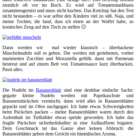
ziemlich oft vor im Buch. Es wird auf Tomatenmarkbasis
zusammengemixt und muss nicht kochen. Das Ketchup hat den Test
nicht bestanden – es war selbst den Kindern viel zu süß. Naja, und
meine Tochter, die fand, dass ich einen an der Waffel habe, so
komisches Zeug auf den Tisch zu stellen 🙂
Dann werden wir mal wieder klassisch – überbackene
Muschelnudeln soll es geben. Die werden mit geriebenen, vorher
marinierten Zucchini und Mozzarella gefüllt, dann mit Parmesan
bestreut und auf einem Bett von Tomatensauce kurz überbacken.
Passt alles.
Die Nudeln im
Bananenblatt
sind eine denkbar einfache Sache:
gegarte kleine Nudeln werden mit Paprikaschote und
Bananenstückchen vermischt, dann wird alles in Bananenblätter
gepackt und im Ofen nachgegart. Ich hatte etwas Schwierigkeiten
beim Päckchen packen – meine Bananenblätter waren durch den
Aufenthalt im Tiefkühler etwas spröde geworden. Ich habe das
fragile Päckchen sicherheitshalber in eine Auflaufform bugsiert.
Dem Geschmack tat das Ganze aber keinen Abbruch: die
Bananenblätter geben dem Gericht ein himmlisches Aroma.