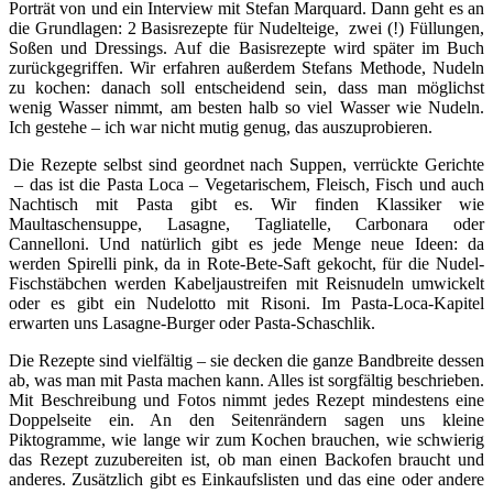
Porträt von und ein Interview mit Stefan Marquard. Dann geht es an
die Grundlagen: 2 Basisrezepte für Nudelteige, zwei (!) Füllungen,
Soßen und Dressings. Auf die Basisrezepte wird später im Buch
zurückgegriffen. Wir erfahren außerdem Stefans Methode, Nudeln
zu kochen: danach soll entscheidend sein, dass man möglichst
wenig Wasser nimmt, am besten halb so viel Wasser wie Nudeln.
Ich gestehe – ich war nicht mutig genug, das auszuprobieren.
Die Rezepte selbst sind geordnet nach Suppen, verrückte Gerichte
– das ist die Pasta Loca – Vegetarischem, Fleisch, Fisch und auch
Nachtisch mit Pasta gibt es. Wir finden Klassiker wie
Maultaschensuppe, Lasagne, Tagliatelle, Carbonara oder
Cannelloni. Und natürlich gibt es jede Menge neue Ideen: da
werden Spirelli pink, da in Rote-Bete-Saft gekocht, für die Nudel-
Fischstäbchen werden Kabeljaustreifen mit Reisnudeln umwickelt
oder es gibt ein Nudelotto mit Risoni. Im Pasta-Loca-Kapitel
erwarten uns Lasagne-Burger oder Pasta-Schaschlik.
Die Rezepte sind vielfältig – sie decken die ganze Bandbreite dessen
ab, was man mit Pasta machen kann. Alles ist sorgfältig beschrieben.
Mit Beschreibung und Fotos nimmt jedes Rezept mindestens eine
Doppelseite ein. An den Seitenrändern sagen uns kleine
Piktogramme, wie lange wir zum Kochen brauchen, wie schwierig
das Rezept zuzubereiten ist, ob man einen Backofen braucht und
anderes. Zusätzlich gibt es Einkaufslisten und das eine oder andere