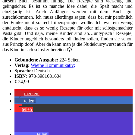
diesem Buch bestimmt fündig. Die Rezepte sind vielseitig und
gelingsicher. Es ist so manche Idee dabei, die Spaß macht und
einzigartig ist. Auch Anfänger werden mit dem Buch gut
zurechtkommen. Ich muss allerdings sagen, dass bei mir persönlich
der Funke nicht so recht überspringen wollte. Ich war ein wenig
enttäuscht, dass es so wenig Rezepte für oder mit selbstgemachter
Pasta gibt. Und naja, meine Kinder sind äh…untypisch? Rezepte,
die Kinder angeblich besonders toll finden sollen, finden sie schon
aus Prinzip doof. Aber da kann man ja die Nudelcurrywurst auch für
das Kind in sich selbst zubereiten 🙂
Gebundene Ausgabe:
224 Seiten
Verlag:
Wiethe Kommunikativ;
Sprache:
Deutsch
ISBN:
978-3981681604
€
24,99
merken
teilen
teilen
teilen