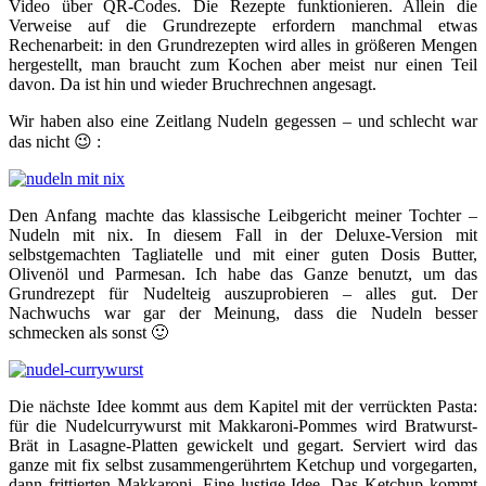
Video über QR-Codes. Die Rezepte funktionieren. Allein die
Verweise auf die Grundrezepte erfordern manchmal etwas
Rechenarbeit: in den Grundrezepten wird alles in größeren Mengen
hergestellt, man braucht zum Kochen aber meist nur einen Teil
davon. Da ist hin und wieder Bruchrechnen angesagt.
Wir haben also eine Zeitlang Nudeln gegessen – und schlecht war
das nicht 😉 :
Den Anfang machte das klassische Leibgericht meiner Tochter –
Nudeln mit nix. In diesem Fall in der Deluxe-Version mit
selbstgemachten Tagliatelle und mit einer guten Dosis Butter,
Olivenöl und Parmesan. Ich habe das Ganze benutzt, um das
Grundrezept für Nudelteig auszuprobieren – alles gut. Der
Nachwuchs war gar der Meinung, dass die Nudeln besser
schmecken als sonst 🙂
Die nächste Idee kommt aus dem Kapitel mit der verrückten Pasta:
für die Nudelcurrywurst mit Makkaroni-Pommes wird Bratwurst-
Brät in Lasagne-Platten gewickelt und gegart. Serviert wird das
ganze mit fix selbst zusammengerührtem Ketchup und vorgegarten,
dann frittierten Makkaroni. Eine lustige Idee. Das Ketchup kommt