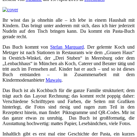
Ihr wisst das ja ohnehin alle – ich lebe in einem Haushalt mit
Kindern. Das bringt unter anderem mit sich, dass ich hier jederzeit
Nudeln auf den Tisch bringen kann. Da kommt ein Pasta-Buch
gerade recht.
Das Buch kommt von
Stefan Marquard
. Der gelernte Koch und
Metzger ist nach Stationen in Restaurants wie dem „Grauen Haus“
in Oestrich-Winkel, der „Drei Stuben“ in Meersburg oder dem
„Lenbachhaus“ in München als Koch, Caterer und Berater tätig und
tritt auch im Fernsehen auf. Kinder hat er auch – und so ist dieses
Buch entstanden – in Zusammenarbeit mit dem
Kindermodenanbieter
Mawaju
.
Das Buch ist als Kochbuch für die ganze Familie strukturiert; dem
trägt auch das Layout Rechnung; das kommt recht poppig daher:
Verschiedene Schrifttypen und Farben, die Seiten mit Grafiken
hinterlegt, die Fotos sind riesig und ragen zum Teil in den
Rezepttext hinein, man findet Piktogramme und QR-Codes. Mir ist
das ganze etwas zu unruhig. Das Buch ist großformatig, die
Ausstattung hochwertig: mattes Papier, Lesebändchen, viele Fotos.
Inhaltlich gibt es erst mal eine Geschichte der Pasta, ein kurzes