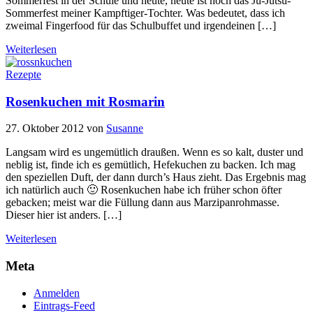
Sommerfest in der Schule und heute, heute ist noch das Ju-Jutsu-
Sommerfest meiner Kampftiger-Tochter. Was bedeutet, dass ich
zweimal Fingerfood für das Schulbuffet und irgendeinen […]
Weiterlesen
Rezepte
Rosenkuchen mit Rosmarin
27. Oktober 2012
von
Susanne
Langsam wird es ungemütlich draußen. Wenn es so kalt, duster und
neblig ist, finde ich es gemütlich, Hefekuchen zu backen. Ich mag
den speziellen Duft, der dann durch’s Haus zieht. Das Ergebnis mag
ich natürlich auch 🙂 Rosenkuchen habe ich früher schon öfter
gebacken; meist war die Füllung dann aus Marzipanrohmasse.
Dieser hier ist anders. […]
Weiterlesen
Meta
Anmelden
Eintrags-Feed