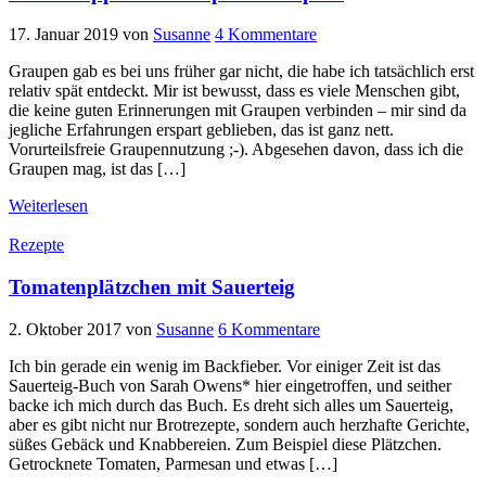
17. Januar 2019
von
Susanne
4 Kommentare
Graupen gab es bei uns früher gar nicht, die habe ich tatsächlich erst
relativ spät entdeckt. Mir ist bewusst, dass es viele Menschen gibt,
die keine guten Erinnerungen mit Graupen verbinden – mir sind da
jegliche Erfahrungen erspart geblieben, das ist ganz nett.
Vorurteilsfreie Graupennutzung ;-). Abgesehen davon, dass ich die
Graupen mag, ist das […]
Weiterlesen
Rezepte
Tomatenplätzchen mit Sauerteig
2. Oktober 2017
von
Susanne
6 Kommentare
Ich bin gerade ein wenig im Backfieber. Vor einiger Zeit ist das
Sauerteig-Buch von Sarah Owens* hier eingetroffen, und seither
backe ich mich durch das Buch. Es dreht sich alles um Sauerteig,
aber es gibt nicht nur Brotrezepte, sondern auch herzhafte Gerichte,
süßes Gebäck und Knabbereien. Zum Beispiel diese Plätzchen.
Getrocknete Tomaten, Parmesan und etwas […]