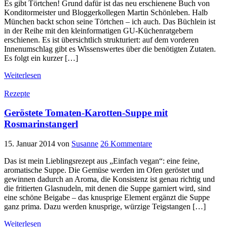
Es gibt Törtchen! Grund dafür ist das neu erschienene Buch von
Konditormeister und Bloggerkollegen Martin Schönleben. Halb
München backt schon seine Törtchen – ich auch. Das Büchlein ist
in der Reihe mit den kleinformatigen GU-Küchenratgebern
erschienen. Es ist übersichtlich strukturiert: auf dem vorderen
Innenumschlag gibt es Wissenswertes über die benötigten Zutaten.
Es folgt ein kurzer […]
Weiterlesen
Rezepte
Geröstete Tomaten-Karotten-Suppe mit
Rosmarinstangerl
15. Januar 2014
von
Susanne
26 Kommentare
Das ist mein Lieblingsrezept aus „Einfach vegan“: eine feine,
aromatische Suppe. Die Gemüse werden im Ofen geröstet und
gewinnen dadurch an Aroma, die Konsistenz ist genau richtig und
die fritierten Glasnudeln, mit denen die Suppe garniert wird, sind
eine schöne Beigabe – das knusprige Element ergänzt die Suppe
ganz prima. Dazu werden knusprige, würzige Teigstangen […]
Weiterlesen