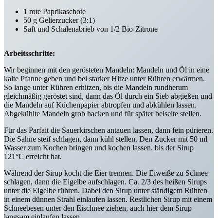
1 rote Paprikaschote
50 g Gelierzucker (3:1)
Saft und Schalenabrieb von 1/2 Bio-Zitrone
Arbeitsschritte:
Wir beginnen mit den gerösteten Mandeln: Mandeln und Öl in eine
kalte Pfanne geben und bei starker Hitze unter Rühren erwärmen.
So lange unter Rühren erhitzen, bis die Mandeln rundherum
gleichmäßig geröstet sind, dann das Öl durch ein Sieb abgießen und
die Mandeln auf Küchenpapier abtropfen und abkühlen lassen.
Abgekühlte Mandeln grob hacken und für später beiseite stellen.
Für das Parfait die Sauerkirschen antauen lassen, dann fein pürieren.
Die Sahne steif schlagen, dann kühl stellen. Den Zucker mit 50 ml
Wasser zum Kochen bringen und kochen lassen, bis der Sirup
121°C erreicht hat.
Während der Sirup kocht die Eier trennen. Die Eiweiße zu Schnee
schlagen, dann die Eigelbe aufschlagen. Ca. 2/3 des heißen Sirups
unter die Eigelbe rühren. Dabei den Sirup unter ständigem Rühren
in einem dünnen Strahl einlaufen lassen. Restlichen Sirup mit einem
Schneebesen unter den Eischnee ziehen, auch hier dem Sirup
langsam einlaufen lassen.