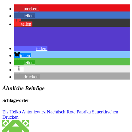
merken
teilen
teilen
teilen
teilen
teilen
drucken
Ähnliche Beiträge
Schlagwörter
Eis
Heiko Antoniewicz
Nachtisch
Rote Paprika
Sauerkirschen
Drucken