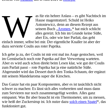
W
as für ein hehrer Anlass – es gibt Nachtisch im
Hause magentratzerl. Schuld ist Heiko
Antoniewicz, denn an diesem Rezept aus
seinem Buch „
Aromen
„* hat mich schlicht
alles gereizt. Ich bin im Grunde keine Süße,
aber Eis, oder wie hier Parfait, das geht
einfach immer, selbst bei mir. Der eigentliche Knaller ist aber der
dazu servierte Coulis aus roter Paprika.
Ich gebe ja zu, der Coulis ist mir erst mal ins Auge gestochen, weil
im Gemüsefach noch rote Paprika auf ihre Verwertung warteten.
Aber es wird auch schon direkt beim Lesen klar, wie gut der Coulis
zum Parfait passt – rote Paprika hat ja eine natürliche Süße.
Abgerundet wird das Dessert durch den Tonka-Schaum, der ergänzt
mit seinem Mandelaroma super die Kirschen.
Das Ganze hat ein paar Komponenten, aber es ist tasächlich nicht
schwer zu machen: Es lässt sich alles vorbereiten und muss dann
zum Servieren nur noch zusammengefügt werden. Alles ganz
entspannt. Was Ihr aber braucht ist ein Thermometer, um zu messen,
wie heiß der Zuckersirup ist. Ich nutze dazu
solch einen Spatel
*, das
funktioniert gut.