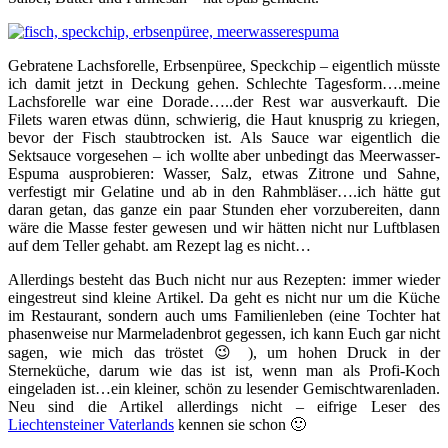
Gebratene Lachsforelle, Erbsenpüree, Speckchip – eigentlich müsste
ich damit jetzt in Deckung gehen. Schlechte Tagesform….meine
Lachsforelle war eine Dorade…..der Rest war ausverkauft. Die
Filets waren etwas dünn, schwierig, die Haut knusprig zu kriegen,
bevor der Fisch staubtrocken ist. Als Sauce war eigentlich die
Sektsauce vorgesehen – ich wollte aber unbedingt das Meerwasser-
Espuma ausprobieren: Wasser, Salz, etwas Zitrone und Sahne,
verfestigt mir Gelatine und ab in den Rahmbläser….ich hätte gut
daran getan, das ganze ein paar Stunden eher vorzubereiten, dann
wäre die Masse fester gewesen und wir hätten nicht nur Luftblasen
auf dem Teller gehabt. am Rezept lag es nicht…
Allerdings besteht das Buch nicht nur aus Rezepten: immer wieder
eingestreut sind kleine Artikel. Da geht es nicht nur um die Küche
im Restaurant, sondern auch ums Familienleben (eine Tochter hat
phasenweise nur Marmeladenbrot gegessen, ich kann Euch gar nicht
sagen, wie mich das tröstet 😉 ), um hohen Druck in der
Sterneküche, darum wie das ist ist, wenn man als Profi-Koch
eingeladen ist…ein kleiner, schön zu lesender Gemischtwarenladen.
Neu sind die Artikel allerdings nicht – eifrige Leser des
Liechtensteiner Vaterlands
kennen sie schon 🙂