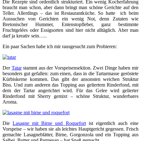
Die Rezepte sind ordentlich strukturiert. Ein wenig Kocherfahrung
braucht man schon, aber dann bringt man schöne Gerichte auf den
Teller. Allerdings – das ist Restaurantküche. So hatte ich beim
Aussuchen von Gerichten ein wenig Not, denn Zutaten wie
Bretonischer Hummer, Entenstopfleber, ganz bestimmte
Fruchtgelées oder Essigsorten sind hier nicht alltäglich. Aber man
darf ja kreativ sein…..
Ein paar Sachen habe ich mir rausgesucht zum Probieren:
Der
Tatar
stammt aus der Vorspeisensektion. Zwei Dinge haben mir
besonders gut gefallen: zum einen, dass in die Tartarmasse geröstete
Kürbiskerne kommen. Das gibt der ansonsten weichen Struktur
Biss. Und zum anderen das Topping aus geliertem Rinderfond, mit
dem der Tartar angerichtet wird. Für das Gelee wird gelierter
Rinderfond mit Sherry gemixt – schöne Struktur, wunderbares
Aroma.
Die
Lasagne mit Birne und Roquefort
ist eigentlich auch eine
Vorspeise – wir haben sie als leichtes Hauptgericht gegessen. Frisch
gemachte Lasagneblätter, Birne, Gorgonzola und ein Topping aus
Salbei, Butter und Parmesan – hat Spaß gemacht.