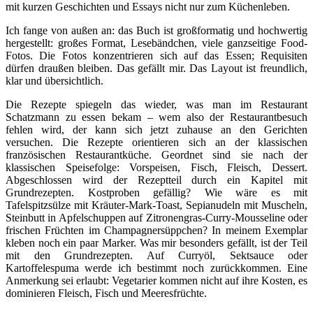
mit kurzen Geschichten und Essays nicht nur zum Küchenleben.
Ich fange von außen an: das Buch ist großformatig und hochwertig
hergestellt: großes Format, Lesebändchen, viele ganzseitige Food-
Fotos. Die Fotos konzentrieren sich auf das Essen; Requisiten
dürfen draußen bleiben. Das gefällt mir. Das Layout ist freundlich,
klar und übersichtlich.
Die Rezepte spiegeln das wieder, was man im Restaurant
Schatzmann zu essen bekam – wem also der Restaurantbesuch
fehlen wird, der kann sich jetzt zuhause an den Gerichten
versuchen. Die Rezepte orientieren sich an der klassischen
französischen Restaurantküche. Geordnet sind sie nach der
klassischen Speisefolge: Vorspeisen, Fisch, Fleisch, Dessert.
Abgeschlossen wird der Rezeptteil durch ein Kapitel mit
Grundrezepten. Kostproben gefällig? Wie wäre es mit
Tafelspitzsülze mit Kräuter-Mark-Toast, Sepianudeln mit Muscheln,
Steinbutt in Apfelschuppen auf Zitronengras-Curry-Mousseline oder
frischen Früchten im Champagnersüppchen? In meinem Exemplar
kleben noch ein paar Marker. Was mir besonders gefällt, ist der Teil
mit den Grundrezepten. Auf Curryöl, Sektsauce oder
Kartoffelespuma werde ich bestimmt noch zurückkommen. Eine
Anmerkung sei erlaubt: Vegetarier kommen nicht auf ihre Kosten, es
dominieren Fleisch, Fisch und Meeresfrüchte.