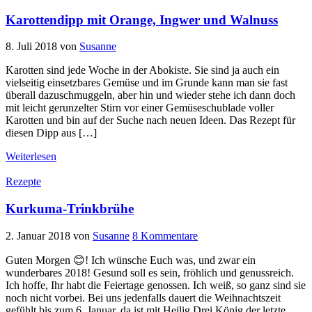
Karottendipp mit Orange, Ingwer und Walnuss
8. Juli 2018
von
Susanne
Karotten sind jede Woche in der Abokiste. Sie sind ja auch ein
vielseitig einsetzbares Gemüse und im Grunde kann man sie fast
überall dazuschmuggeln, aber hin und wieder stehe ich dann doch
mit leicht gerunzelter Stirn vor einer Gemüseschublade voller
Karotten und bin auf der Suche nach neuen Ideen. Das Rezept für
diesen Dipp aus […]
Weiterlesen
Rezepte
Kurkuma-Trinkbrühe
2. Januar 2018
von
Susanne
8 Kommentare
Guten Morgen 😊! Ich wünsche Euch was, und zwar ein
wunderbares 2018! Gesund soll es sein, fröhlich und genussreich.
Ich hoffe, Ihr habt die Feiertage genossen. Ich weiß, so ganz sind sie
noch nicht vorbei. Bei uns jedenfalls dauert die Weihnachtszeit
gefühlt bis zum 6. Januar, da ist mit Heilig Drei König der letzte