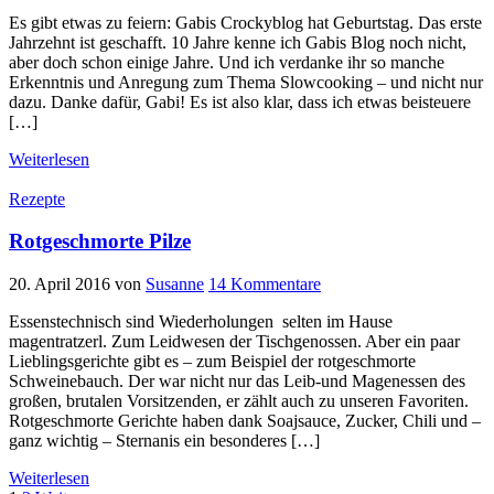
Es gibt etwas zu feiern: Gabis Crockyblog hat Geburtstag. Das erste
Jahrzehnt ist geschafft. 10 Jahre kenne ich Gabis Blog noch nicht,
aber doch schon einige Jahre. Und ich verdanke ihr so manche
Erkenntnis und Anregung zum Thema Slowcooking – und nicht nur
dazu. Danke dafür, Gabi! Es ist also klar, dass ich etwas beisteuere
[…]
Weiterlesen
Rezepte
Rotgeschmorte Pilze
20. April 2016
von
Susanne
14 Kommentare
Essenstechnisch sind Wiederholungen selten im Hause
magentratzerl. Zum Leidwesen der Tischgenossen. Aber ein paar
Lieblingsgerichte gibt es – zum Beispiel der rotgeschmorte
Schweinebauch. Der war nicht nur das Leib-und Magenessen des
großen, brutalen Vorsitzenden, er zählt auch zu unseren Favoriten.
Rotgeschmorte Gerichte haben dank Soajsauce, Zucker, Chili und –
ganz wichtig – Sternanis ein besonderes […]
Weiterlesen