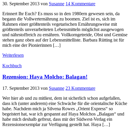
30. September 2013
von
Susanne
14 Kommentare
Erinnert Ihr Euch? Es muss so in den 1980ern gewesen sein, da
begann die Vollwerternährung zu boomen. Ziel ist es, sich im
Rahmen einer größtenteils vegetarischen Ernährungsweise mit
größtenteils unverarbeiteten Lebensmitteln möglichst ausgewogen
und nährstoffreich zu ernähren. Vollkorngetreide, Obst und Gemüse
stehen ganz oben auf der Lebensmittelliste. Barbara Rütting ist für
mich eine der Pionierinnen […]
Weiterlesen
Kochbuch
Rezension: Haya Molcho: Balagan!
17. September 2013
von
Susanne
23 Kommentare
Wer hier ab und zu mitliest, dem ist sicherlich schon aufgefallen,
dass ich (unter anderem) eine Schwäche für die orientalische Küche
habe. Nachdem mich ja Silvena Rowes „Orient Express“ so
begeistert hat, war ich gespannt auf Haya Molchos „Balagan“ und
habe mich deshalb gefreut, dass mir der Südwest-Verlag ein
Rezensionsexemplar zur Verfügung gestellt hat. Haya […]