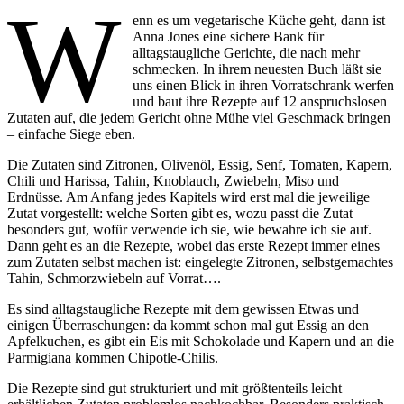
W
enn es um vegetarische Küche geht, dann ist
Anna Jones eine sichere Bank für
alltagstaugliche Gerichte, die nach mehr
schmecken. In ihrem neuesten Buch läßt sie
uns einen Blick in ihren Vorratschrank werfen
und baut ihre Rezepte auf 12 anspruchslosen
Zutaten auf, die jedem Gericht ohne Mühe viel Geschmack bringen
– einfache Siege eben.
Die Zutaten sind Zitronen, Olivenöl, Essig, Senf, Tomaten, Kapern,
Chili und Harissa, Tahin, Knoblauch, Zwiebeln, Miso und
Erdnüsse. Am Anfang jedes Kapitels wird erst mal die jeweilige
Zutat vorgestellt: welche Sorten gibt es, wozu passt die Zutat
besonders gut, wofür verwende ich sie, wie bewahre ich sie auf.
Dann geht es an die Rezepte, wobei das erste Rezept immer eines
zum Zutaten selbst machen ist: eingelegte Zitronen, selbstgemachtes
Tahin, Schmorzwiebeln auf Vorrat….
Es sind alltagstaugliche Rezepte mit dem gewissen Etwas und
einigen Überraschungen: da kommt schon mal gut Essig an den
Apfelkuchen, es gibt ein Eis mit Schokolade und Kapern und an die
Parmigiana kommen Chipotle-Chilis.
Die Rezepte sind gut strukturiert und mit größtenteils leicht