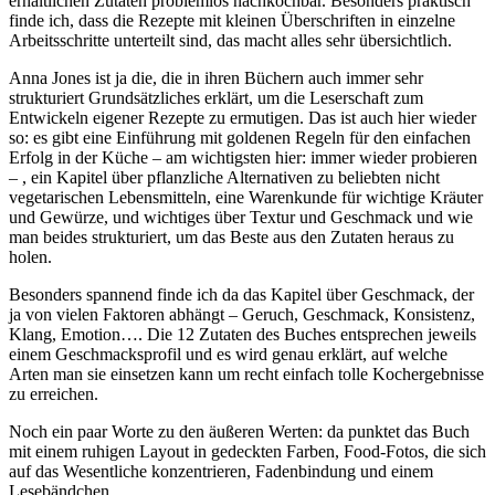
erhältlichen Zutaten problemlos nachkochbar. Besonders praktisch
finde ich, dass die Rezepte mit kleinen Überschriften in einzelne
Arbeitsschritte unterteilt sind, das macht alles sehr übersichtlich.
Anna Jones ist ja die, die in ihren Büchern auch immer sehr
strukturiert Grundsätzliches erklärt, um die Leserschaft zum
Entwickeln eigener Rezepte zu ermutigen. Das ist auch hier wieder
so: es gibt eine Einführung mit goldenen Regeln für den einfachen
Erfolg in der Küche – am wichtigsten hier: immer wieder probieren
– , ein Kapitel über pflanzliche Alternativen zu beliebten nicht
vegetarischen Lebensmitteln, eine Warenkunde für wichtige Kräuter
und Gewürze, und wichtiges über Textur und Geschmack und wie
man beides strukturiert, um das Beste aus den Zutaten heraus zu
holen.
Besonders spannend finde ich da das Kapitel über Geschmack, der
ja von vielen Faktoren abhängt – Geruch, Geschmack, Konsistenz,
Klang, Emotion…. Die 12 Zutaten des Buches entsprechen jeweils
einem Geschmacksprofil und es wird genau erklärt, auf welche
Arten man sie einsetzen kann um recht einfach tolle Kochergebnisse
zu erreichen.
Noch ein paar Worte zu den äußeren Werten: da punktet das Buch
mit einem ruhigen Layout in gedeckten Farben, Food-Fotos, die sich
auf das Wesentliche konzentrieren, Fadenbindung und einem
Lesebändchen.