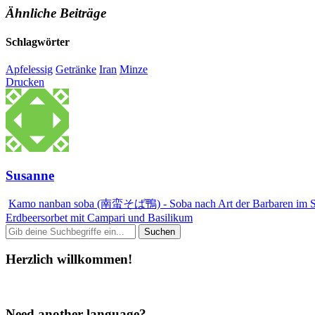
Ähnliche Beiträge
Schlagwörter
Apfelessig
Getränke
Iran
Minze
Drucken
Susanne
Kamo nanban soba (南蛮そば鴨) - Soba nach Art der Barbaren im 
Erdbeersorbet mit Campari und Basilikum
Herzlich willkommen!
Need another language?