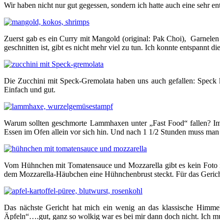
Wir haben nicht nur gut gegessen, sondern ich hatte auch eine sehr en
Zuerst gab es ein Curry mit Mangold (original: Pak Choi), Garnel
geschnitten ist, gibt es nicht mehr viel zu tun. Ich konnte entspannt
Die Zucchini mit Speck-Gremolata haben uns auch gefallen: Speck kn
Einfach und gut.
Warum sollten geschmorte Lammhaxen unter „Fast Food“ fallen? Im
Essen im Ofen allein vor sich hin. Und nach 1 1/2 Stunden muss ma
Vom Hühnchen mit Tomatensauce und Mozzarella gibt es kein Foto i
dem Mozzarella-Häubchen eine Hühnchenbrust steckt. Für das Gerich
Das nächste Gericht hat mich ein wenig an das klassische Himmel 
Äpfeln“….gut, ganz so wolkig war es bei mir dann doch nicht. Ich m