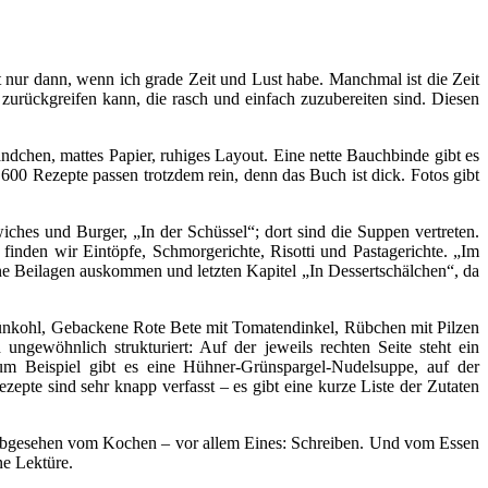
t nur dann, wenn ich grade Zeit und Lust habe. Manchmal ist die Zeit
zurückgreifen kann, die rasch und einfach zuzubereiten sind. Diesen
dchen, mattes Papier, ruhiges Layout. Eine nette Bauchbinde gibt es
 600 Rezepte passen trotzdem rein, denn das Buch ist dick. Fotos gibt
iches und Burger, „In der Schüssel“; dort sind die Suppen vertreten.
nden wir Eintöpfe, Schmorgerichte, Risotti und Pastagerichte. „Im
ne Beilagen auskommen und letzten Kapitel „In Dessertschälchen“, da
ünkohl, Gebackene Rote Bete mit Tomatendinkel, Rübchen mit Pilzen
gewöhnlich strukturiert: Auf der jeweils rechten Seite steht ein
m Beispiel gibt es eine Hühner-Grünspargel-Nudelsuppe, auf der
pte sind sehr knapp verfasst – es gibt eine kurze Liste der Zutaten
n – abgesehen vom Kochen – vor allem Eines: Schreiben. Und vom Essen
ne Lektüre.