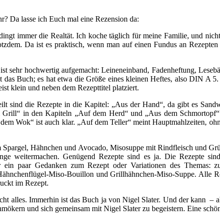
hr? Da lasse ich Euch mal eine Rezension da:
dingt immer die Realtät. Ich koche täglich für meine Familie, und nich
rotzdem. Da ist es praktisch, wenn man auf einen Fundus an Rezepten 
ist sehr hochwertig aufgemacht: Leineneinband, Fadenheftung, Lesebän
st das Buch; es hat etwa die Größe eines kleinen Heftes, also DIN A 5.
ist klein und neben dem Rezepttitel platziert.
lt sind die Rezepte in die Kapitel: „Aus der Hand“, da gibt es Sandw
Grill“ in den Kapiteln „Auf dem Herd“ und „Aus dem Schmortopf“ fi
us dem Wok“ ist auch klar. „Auf dem Teller“ meint Hauptmahlzeiten, oh
m Spargel, Hähnchen und Avocado, Misosuppe mit Rindfleisch und Gr
e weitermachen. Genügend Rezepte sind es ja. Die Rezepte sind un
der ein paar Gedanken zum Rezept oder Variationen des Themas: zu
 Hähnchenflügel-Miso-Bouillon und Grillhähnchen-Miso-Suppe. Alle Reze
uckt im Rezept.
 nicht alles. Immerhin ist das Buch ja von Nigel Slater. Und der kan
mökern und sich gemeinsam mit Nigel Slater zu begeistern. Eine schö