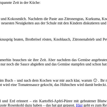
tspannte Zeit in der Küche:
en und Kokosmilch. Nachdem die Paste aus Zitronengras, Kurkuma, Kn
 die neuesten Neuigkeiten aus der Schule mit den Kindern diskutieren u
usprig braten, Brotbrösel rösten, Knoblauch, Zitronenabrieb und Pet
merhin brauchen sie ihre Zeit. Aber nachdem das Gemüse angebrate
n nur noch die Sauce abgießen und das Gemüse stampfen und schon hat
m Buch – und nach dem Kochen war mir auch klar, warum 🙂 . Ihr mü
t wird eine Tomatensauce gekocht, das Hühnchen wird damit bedeckt. 
und Erd erinnert – ein Kartoffel-Apfel-Püree mit gebratener Blutw
usste Rosenkohl dazu haben – das hat gut gepasst.
Hier
geht es zum Re