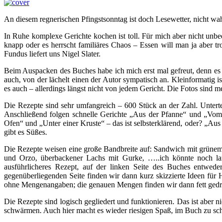
An diesem regnerischen Pfingstsonntag ist doch Lesewetter, nicht wa
In Ruhe komplexe Gerichte kochen ist toll. Für mich aber nicht unbe
knapp oder es herrscht familiäres Chaos – Essen will man ja aber t
Fundus liefert uns Nigel Slater.
Beim Auspacken des Buches habe ich mich erst mal gefreut, denn es 
auch, von der lächelt einen der Autor sympatisch an. Kleinformatig i
es auch – allerdings längst nicht von jedem Gericht. Die Fotos sind me
Die Rezepte sind sehr umfangreich – 600 Stück an der Zahl. Untertei
Anschließend folgen schnelle Gerichte „Aus der Pfanne“ und „Vom 
Ofen“ und „Unter einer Kruste“ – das ist selbsterklärend, oder? „A
gibt es Süßes.
Die Rezepte weisen eine große Bandbreite auf: Sandwich mit grüne
und Orzo, überbackener Lachs mit Gurke, …..ich könnte noch lang
ausführlicheres Rezept, auf der linken Seite des Buches entwe
gegenüberliegenden Seite finden wir dann kurz skizzierte Ideen für
ohne Mengenangaben; die genauen Mengen finden wir dann fett gedr
Die Rezepte sind logisch gegliedert und funktionieren. Das ist aber
schwärmen. Auch hier macht es wieder riesigen Spaß, im Buch zu sch