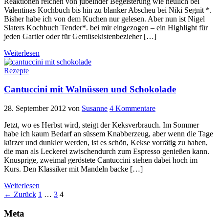
Reaktionen reichen von jubelnder Begeisterung wie neulich bei
Valentinas Kochbuch bis hin zu blanker Abscheu bei Niki Segnit *.
Bisher habe ich von dem Kuchen nur gelesen. Aber nun ist Nigel
Slaters Kochbuch Tender*. bei mir eingezogen – ein Highlight für
jeden Gartler oder für Gemüsekistenbezieher […]
Weiterlesen
Rezepte
Cantuccini mit Walnüssen und Schokolade
28. September 2012
von
Susanne
4 Kommentare
Jetzt, wo es Herbst wird, steigt der Keksverbrauch. Im Sommer
habe ich kaum Bedarf an süssem Knabberzeug, aber wenn die Tage
kürzer und dunkler werden, ist es schön, Kekse vorrätig zu haben,
die man als Leckerei zwischendurch zum Espresso genießen kann.
Knusprige, zweimal geröstete Cantuccini stehen dabei hoch im
Kurs. Den Klassiker mit Mandeln backe […]
Weiterlesen
Seitennummerierung
← Zurück
1
…
3
4
der
Meta